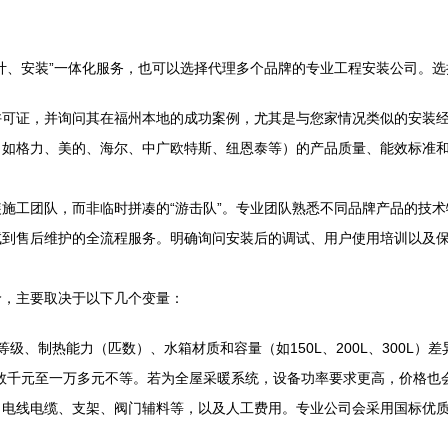
计、安装”一体化服务，也可以选择代理多个品牌的专业工程安装公司。选
许可证，并询问其在福州本地的成功案例，尤其是与您家情况类似的安装
（如格力、美的、海尔、中广欧特斯、纽恩泰等）的产品质量、能效标准
施工团队，而非临时拼凑的“游击队”。专业团队熟悉不同品牌产品的技
试到售后维护的全流程服务。明确询问安装后的调试、用户使用培训以及
价，主要取决于以下几个变量：
级、制热能力（匹数）、水箱材质和容量（如150L、200L、300L
用在数千元至一万多元不等。若为全屋采暖系统，设备功率要求更高，价格也
、电线电缆、支架、阀门辅料等，以及人工费用。专业公司会采用国标优